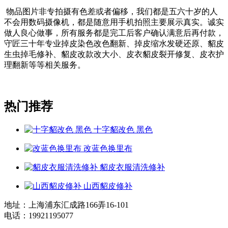
物品图片非专拍摄有色差或者偏移，我们都是五六十岁的人
不会用数码摄像机，都是随意用手机拍照主要展示真实。诚实
做人良心做事，所有服务都是完工后客户确认满意后再付款，
守匠三十年专业掉皮染色改色翻新、掉皮缩水发硬还原、貂皮
生虫掉毛修补、貂皮改款改大小、皮衣貂皮裂开修复、皮衣护
理翻新等等相关服务。
热门推荐
十字貂改色 黑色
改蓝色换里布
貂皮衣服清洗修补
山西貂皮修补
地址：上海浦东汇成路166弄16-101
电话：19921195077