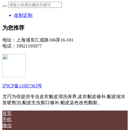
改制定制
为您推荐
地址：上海浦东汇成路166弄16-101
电话：19921195077
沪ICP备11007363号
尤巧为你提供专业皮衣貂皮清洗保养,皮衣貂皮修补,貂皮缩水
发硬救治,貂皮生虫裂口修补,貂皮染色改色翻新。
首页
手机
微信