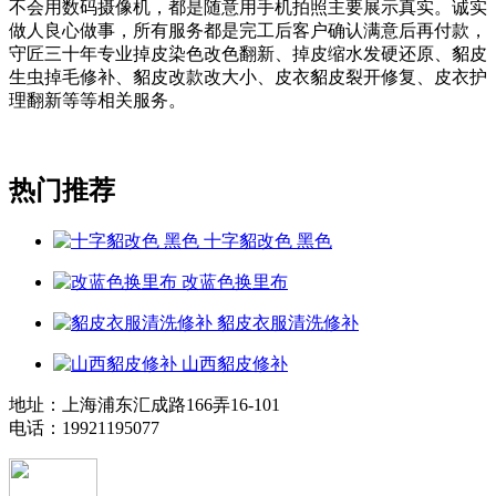
不会用数码摄像机，都是随意用手机拍照主要展示真实。诚实
做人良心做事，所有服务都是完工后客户确认满意后再付款，
守匠三十年专业掉皮染色改色翻新、掉皮缩水发硬还原、貂皮
生虫掉毛修补、貂皮改款改大小、皮衣貂皮裂开修复、皮衣护
理翻新等等相关服务。
热门推荐
十字貂改色 黑色
改蓝色换里布
貂皮衣服清洗修补
山西貂皮修补
地址：上海浦东汇成路166弄16-101
电话：19921195077