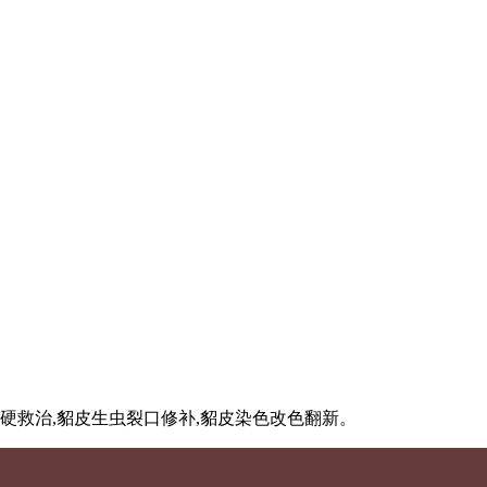
硬救治,貂皮生虫裂口修补,貂皮染色改色翻新。