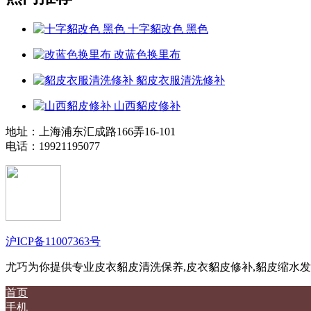
十字貂改色 黑色
改蓝色换里布
貂皮衣服清洗修补
山西貂皮修补
地址：上海浦东汇成路166弄16-101
电话：19921195077
沪ICP备11007363号
尤巧为你提供专业皮衣貂皮清洗保养,皮衣貂皮修补,貂皮缩水发
首页
手机