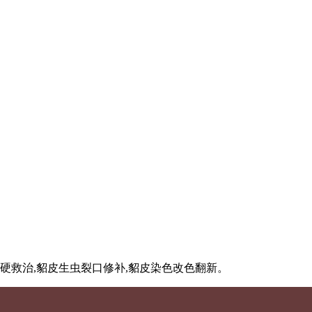
硬救治,貂皮生虫裂口修补,貂皮染色改色翻新。