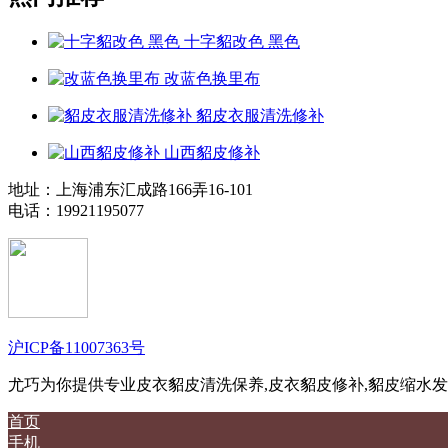
十字貂改色 黑色
改蓝色换里布
貂皮衣服清洗修补
山西貂皮修补
地址：上海浦东汇成路166弄16-101
电话：19921195077
沪ICP备11007363号
尤巧为你提供专业皮衣貂皮清洗保养,皮衣貂皮修补,貂皮缩水发
首页
手机