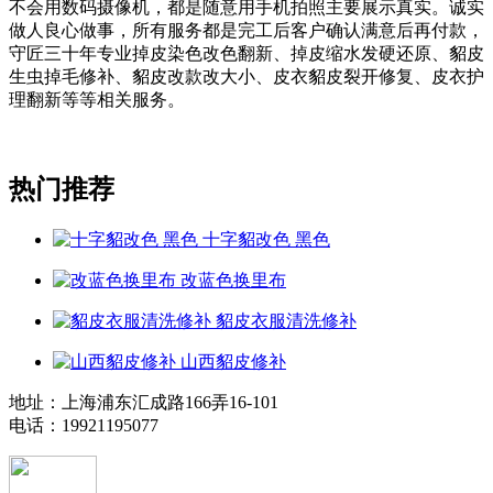
不会用数码摄像机，都是随意用手机拍照主要展示真实。诚实
做人良心做事，所有服务都是完工后客户确认满意后再付款，
守匠三十年专业掉皮染色改色翻新、掉皮缩水发硬还原、貂皮
生虫掉毛修补、貂皮改款改大小、皮衣貂皮裂开修复、皮衣护
理翻新等等相关服务。
热门推荐
十字貂改色 黑色
改蓝色换里布
貂皮衣服清洗修补
山西貂皮修补
地址：上海浦东汇成路166弄16-101
电话：19921195077