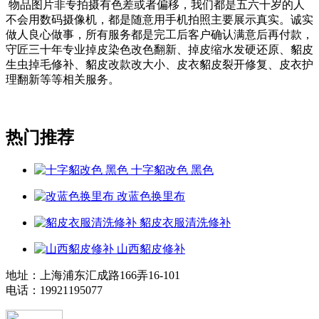
物品图片非专拍摄有色差或者偏移，我们都是五六十岁的人
不会用数码摄像机，都是随意用手机拍照主要展示真实。诚实
做人良心做事，所有服务都是完工后客户确认满意后再付款，
守匠三十年专业掉皮染色改色翻新、掉皮缩水发硬还原、貂皮
生虫掉毛修补、貂皮改款改大小、皮衣貂皮裂开修复、皮衣护
理翻新等等相关服务。
热门推荐
十字貂改色 黑色
改蓝色换里布
貂皮衣服清洗修补
山西貂皮修补
地址：上海浦东汇成路166弄16-101
电话：19921195077