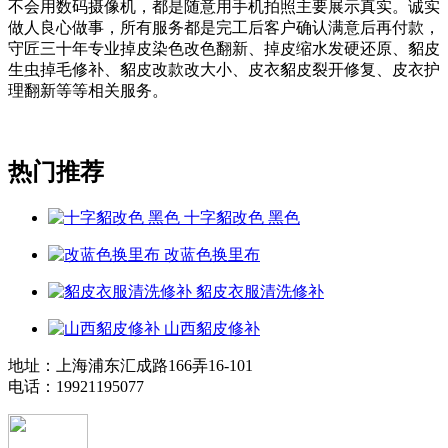
不会用数码摄像机，都是随意用手机拍照主要展示真实。诚实
做人良心做事，所有服务都是完工后客户确认满意后再付款，
守匠三十年专业掉皮染色改色翻新、掉皮缩水发硬还原、貂皮
生虫掉毛修补、貂皮改款改大小、皮衣貂皮裂开修复、皮衣护
理翻新等等相关服务。
热门推荐
十字貂改色 黑色
改蓝色换里布
貂皮衣服清洗修补
山西貂皮修补
地址：上海浦东汇成路166弄16-101
电话：19921195077