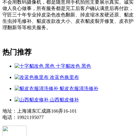
不会用数码摄像机，都是随意用手机拍照主要展示真实。诚实
做人良心做事，所有服务都是完工后客户确认满意后再付款，
守匠三十年专业掉皮染色改色翻新、掉皮缩水发硬还原、貂皮
生虫掉毛修补、貂皮改款改大小、皮衣貂皮裂开修复、皮衣护
理翻新等等相关服务。
热门推荐
十字貂改色 黑色
改蓝色换里布
貂皮衣服清洗修补
山西貂皮修补
地址：上海浦东汇成路166弄16-101
电话：19921195077