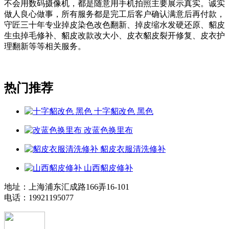
不会用数码摄像机，都是随意用手机拍照主要展示真实。诚实
做人良心做事，所有服务都是完工后客户确认满意后再付款，
守匠三十年专业掉皮染色改色翻新、掉皮缩水发硬还原、貂皮
生虫掉毛修补、貂皮改款改大小、皮衣貂皮裂开修复、皮衣护
理翻新等等相关服务。
热门推荐
十字貂改色 黑色
改蓝色换里布
貂皮衣服清洗修补
山西貂皮修补
地址：上海浦东汇成路166弄16-101
电话：19921195077