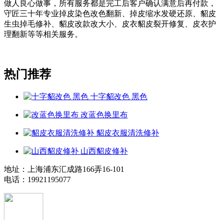
做人良心做事，所有服务都是完工后客户确认满意后再付款，
守匠三十年专业掉皮染色改色翻新、掉皮缩水发硬还原、貂皮
生虫掉毛修补、貂皮改款改大小、皮衣貂皮裂开修复、皮衣护
理翻新等等相关服务。
热门推荐
十字貂改色 黑色
改蓝色换里布
貂皮衣服清洗修补
山西貂皮修补
地址：上海浦东汇成路166弄16-101
电话：19921195077