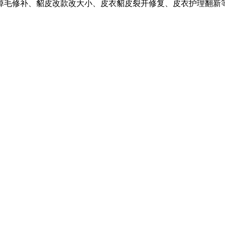
掉毛修补、貂皮改款改大小、皮衣貂皮裂开修复、皮衣护理翻新