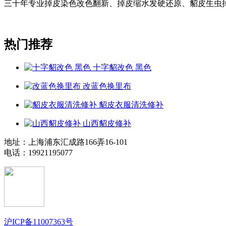
三十年专业掉皮染色改色翻新、掉皮缩水发硬还原、貂皮生虫
热门推荐
十字貂改色 黑色
改蓝色换里布
貂皮衣服清洗修补
山西貂皮修补
地址：上海浦东汇成路166弄16-101
电话：19921195077
沪ICP备11007363号