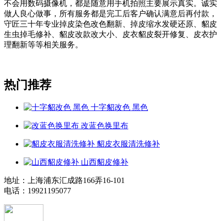
不会用数码摄像机，都是随意用手机拍照主要展示真实。诚实
做人良心做事，所有服务都是完工后客户确认满意后再付款，
守匠三十年专业掉皮染色改色翻新、掉皮缩水发硬还原、貂皮
生虫掉毛修补、貂皮改款改大小、皮衣貂皮裂开修复、皮衣护
理翻新等等相关服务。
热门推荐
十字貂改色 黑色
改蓝色换里布
貂皮衣服清洗修补
山西貂皮修补
地址：上海浦东汇成路166弄16-101
电话：19921195077