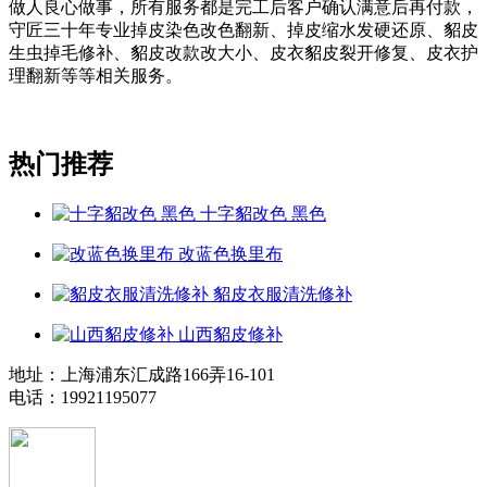
做人良心做事，所有服务都是完工后客户确认满意后再付款，
守匠三十年专业掉皮染色改色翻新、掉皮缩水发硬还原、貂皮
生虫掉毛修补、貂皮改款改大小、皮衣貂皮裂开修复、皮衣护
理翻新等等相关服务。
热门推荐
十字貂改色 黑色
改蓝色换里布
貂皮衣服清洗修补
山西貂皮修补
地址：上海浦东汇成路166弄16-101
电话：19921195077