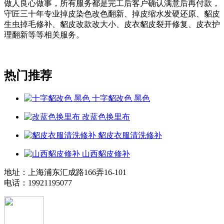
做人良心做事，所有服务都是完工后客户确认满意后再付款，
守匠三十年专业掉皮染色改色翻新、掉皮缩水发硬还原、貂皮
生虫掉毛修补、貂皮改款改大小、皮衣貂皮裂开修复、皮衣护
理翻新等等相关服务。
热门推荐
十字貂改色 黑色
改蓝色换里布
貂皮衣服清洗修补
山西貂皮修补
地址：上海浦东汇成路166弄16-101
电话：19921195077