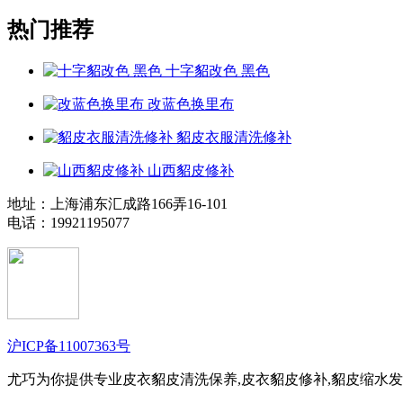
热门推荐
十字貂改色 黑色
改蓝色换里布
貂皮衣服清洗修补
山西貂皮修补
地址：上海浦东汇成路166弄16-101
电话：19921195077
沪ICP备11007363号
尤巧为你提供专业皮衣貂皮清洗保养,皮衣貂皮修补,貂皮缩水发