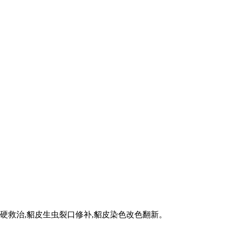
硬救治,貂皮生虫裂口修补,貂皮染色改色翻新。