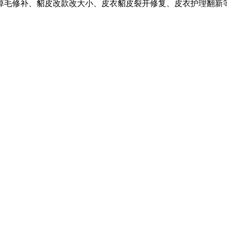
掉毛修补、貂皮改款改大小、皮衣貂皮裂开修复、皮衣护理翻新