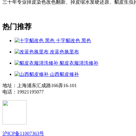
三十年专业掉皮染色改色翻新、掉皮缩水发硬还原、貂皮生虫
热门推荐
十字貂改色 黑色
改蓝色换里布
貂皮衣服清洗修补
山西貂皮修补
地址：上海浦东汇成路166弄16-101
电话：19921195077
沪ICP备11007363号