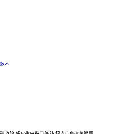
款不
硬救治,貂皮生虫裂口修补,貂皮染色改色翻新。