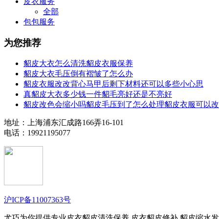
皮衣服务
全部
包包服务
为您推荐
貂皮大衣怎么清洗貂皮衣服保养
貂皮大衣毛压倒有褶皱了怎么办
貂皮衣服改改背心马甲后剩下材料还可以多些小心思
真貂皮大衣多少钱一件貂毛亮好还是不亮好
貂皮改色会缩小吗貂皮毛压到了怎么处理貂皮衣服可以改
地址：上海浦东汇成路166弄16-101
电话：19921195077
沪ICP备11007363号
尤巧为你提供专业皮衣貂皮清洗保养,皮衣貂皮修补,貂皮缩水发