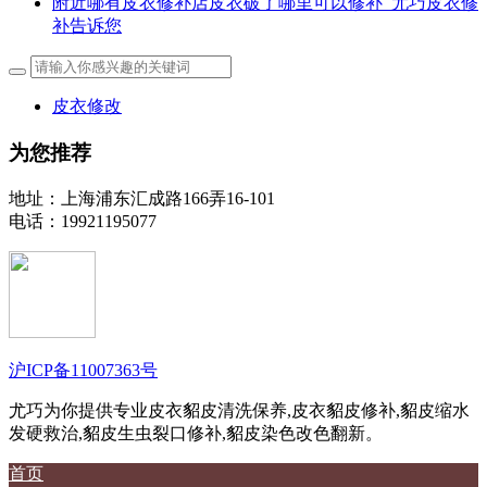
附近哪有皮衣修补店皮衣破了哪里可以修补_尤巧皮衣修
补告诉您
皮衣修改
为您推荐
地址：上海浦东汇成路166弄16-101
电话：19921195077
沪ICP备11007363号
尤巧为你提供专业皮衣貂皮清洗保养,皮衣貂皮修补,貂皮缩水
发硬救治,貂皮生虫裂口修补,貂皮染色改色翻新。
首页