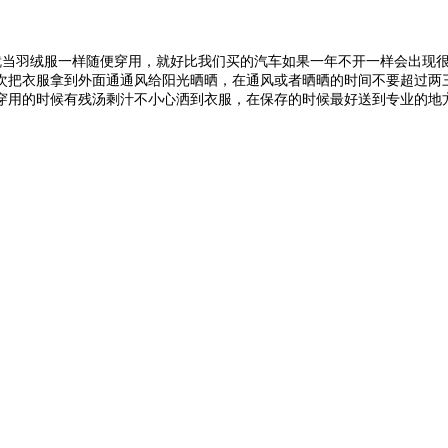
就当羽绒服一样随便穿用，就好比我们买的汽车如果一年不开一样会出现
次把衣服拿到外面通通风给阳光晒晒，在通风或者晒晒的时间不要超过两
穿用的时候有残汤剩汁不小心洒到衣服，在保存的时候最好送到专业的地