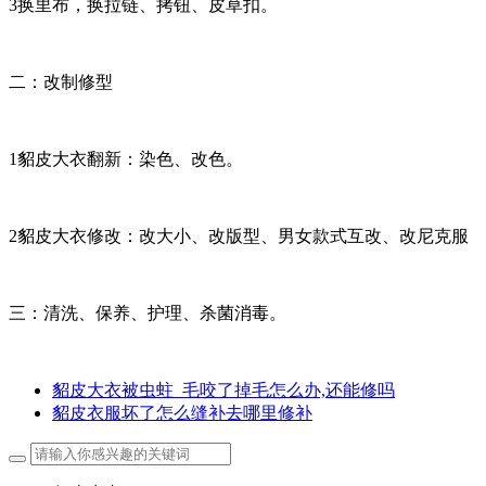
3换里布，换拉链、拷钮、皮草扣。
二：改制修型
1貂皮大衣翻新：染色、改色。
2貂皮大衣修改：改大小、改版型、男女款式互改、改尼克服
三：清洗、保养、护理、杀菌消毒。
貂皮大衣被虫蛀_毛咬了掉毛怎么办,还能修吗
貂皮衣服坏了怎么缝补去哪里修补