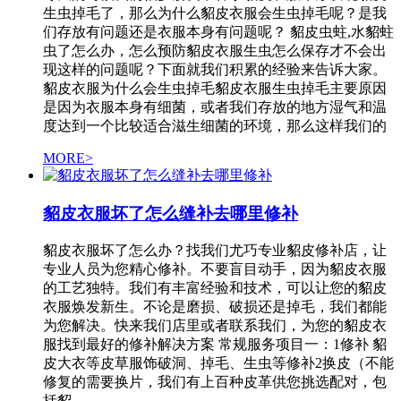
生虫掉毛了，那么为什么貂皮衣服会生虫掉毛呢？是我
们存放有问题还是衣服本身有问题呢？ 貂皮虫蛀,水貂蛀
虫了怎么办，怎么预防貂皮衣服生虫怎么保存才不会出
现这样的问题呢？下面就我们积累的经验来告诉大家。
貂皮衣服为什么会生虫掉毛貂皮衣服生虫掉毛主要原因
是因为衣服本身有细菌，或者我们存放的地方湿气和温
度达到一个比较适合滋生细菌的环境，那么这样我们的
MORE>
貂皮衣服坏了怎么缝补去哪里修补
貂皮衣服坏了怎么办？找我们尤巧专业貂皮修补店，让
专业人员为您精心修补。不要盲目动手，因为貂皮衣服
的工艺独特。我们有丰富经验和技术，可以让您的貂皮
衣服焕发新生。不论是磨损、破损还是掉毛，我们都能
为您解决。快来我们店里或者联系我们，为您的貂皮衣
服找到最好的修补解决方案 常规服务项目一：1修补 貂
皮大衣等皮草服饰破洞、掉毛、生虫等修补2换皮（不能
修复的需要换片，我们有上百种皮革供您挑选配对，包
括貂