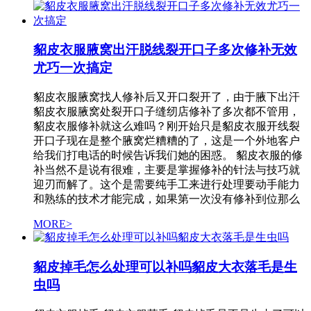
貂皮衣服腋窝出汗脱线裂开口子多次修补无效
尤巧一次搞定
貂皮衣服腋窝找人修补后又开口裂开了，由于腋下出汗
貂皮衣服腋窝处裂开口子缝纫店修补了多次都不管用，
貂皮衣服修补就这么难吗？刚开始只是貂皮衣服开线裂
开口子现在是整个腋窝烂糟糟的了，这是一个外地客户
给我们打电话的时候告诉我们她的困惑。 貂皮衣服的修
补当然不是说有很难，主要是掌握修补的针法与技巧就
迎刃而解了。这个是需要纯手工来进行处理要动手能力
和熟练的技术才能完成，如果第一次没有修补到位那么
MORE>
​貂皮掉毛怎么处理可以补吗貂皮大衣落毛是生
虫吗