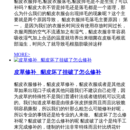
貂皮衣服掉毛,貂皮衣服落毛,貂皮掉毛是不是生虫了可以
补吗？貂皮大衣不管是掉毛还是落毛都是一个道理，那
么为什么我们的貂皮衣服会出现掉毛的现象呢？这个主
要就是两个原因导致， 貂皮衣服掉毛落毛主要原因： 第
一， 是因为我们的衣服长时间没有使用存放时间过长，
衣服周围的空气不流通加之有湿气，貂皮衣服非常容易
吸收湿气加上合适的温度就培养出来细菌在皮板毛根底
部滋生，时间久了就导致毛根脂肪吸掉这样
MORE>
皮草修补_ 貂皮坏了挂破了怎么修补
貂皮衣服修补，貂皮皮草修补，貂皮衣服或者是其他皮
草如果出现口子或者其他问题我们不建议自己处理，因
为皮草的特殊性不是我们普通针法或者缝纫机可以完成
的。我们知道皮草都是由很多张皮拼接而且而且比较脆
弱容易撕裂，所以我们的针那么粗怎么可能修补好呢，
所以专业的事情还是给专业的人来做。 貂皮坏了怎么修
补呢？貂皮破了是怎么修补的呢 貂皮破了这个是纯手工
来完成修补的，缝制的针法非常特殊而且针比绣花针