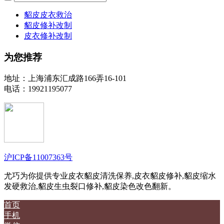
貂皮皮衣救治
貂皮修补改制
皮衣修补改制
为您推荐
地址：上海浦东汇成路166弄16-101
电话：19921195077
沪ICP备11007363号
尤巧为你提供专业皮衣貂皮清洗保养,皮衣貂皮修补,貂皮缩水
发硬救治,貂皮生虫裂口修补,貂皮染色改色翻新。
首页
手机