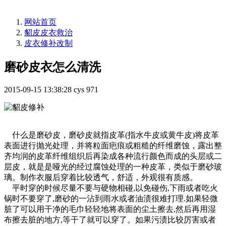
网站首页
貂皮皮衣救治
皮衣修补改制
磨砂皮衣怎么清洗
2015-09-15 13:38:28
cys
971
什么是磨砂皮，磨砂皮就指皮革(指水牛皮或黄牛皮)将皮革
表面进行抛光处理，并将粒面疤痕或粗糙的纤维磨蚀，露出整
齐均润的皮革纤维组织后再染成各种流行颜色而成的头层或二
层皮，就是是哑光的经过腐蚀处理的一种皮革，类似于磨砂玻
璃。制作衣服后穿着比较透气，舒适，外观很有质感。
平时穿的时候尽量不要与硬物相碰,以免碰伤,下雨或者吃火
锅时不要穿了,磨砂的一沾到雨水或者油渍很难打理.如果轻微
脏了可以用干净的毛巾轻轻地将表面的尘土擦去,然后再用湿
布擦去脏的地方,等干了就可以穿了。如果污渍比较厉害或者