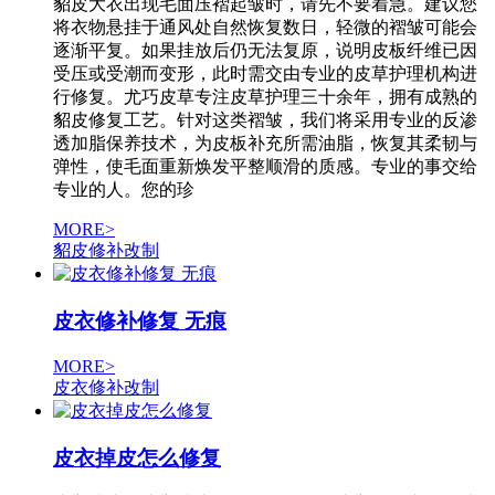
貂皮大衣出现毛面压褶起皱时，请先不要着急。建议您
将衣物悬挂于通风处自然恢复数日，轻微的褶皱可能会
逐渐平复。如果挂放后仍无法复原，说明皮板纤维已因
受压或受潮而变形，此时需交由专业的皮草护理机构进
行修复。尤巧皮草专注皮草护理三十余年，拥有成熟的
貂皮修复工艺。针对这类褶皱，我们将采用专业的反渗
透加脂保养技术，为皮板补充所需油脂，恢复其柔韧与
弹性，使毛面重新焕发平整顺滑的质感。专业的事交给
专业的人。您的珍
MORE>
貂皮修补改制
皮衣修补修复 无痕
MORE>
皮衣修补改制
皮衣掉皮怎么修复