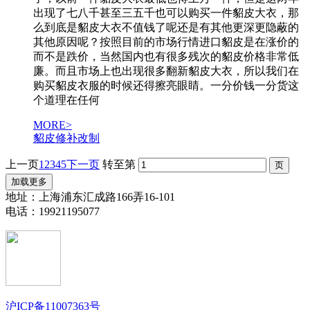
出现了七八千甚至三五千也可以购买一件貂皮大衣，那
么到底是貂皮大衣不值钱了呢还是有其他更深更隐蔽的
其他原因呢？按照目前的市场行情进口貂皮是在涨价的
而不是跌价，当然国内也有很多残次的貂皮价格非常低
廉。而且市场上也出现很多翻新貂皮大衣，所以我们在
购买貂皮衣服的时候还得擦亮眼睛。一分价钱一分货这
个道理在任何
MORE>
貂皮修补改制
上一页
1
2
3
4
5
下一页
转至第
加载更多
地址：上海浦东汇成路166弄16-101
电话：19921195077
沪ICP备11007363号