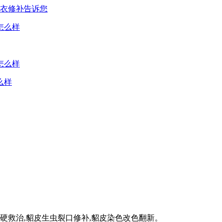
皮衣修补告诉您
么样
硬救治,貂皮生虫裂口修补,貂皮染色改色翻新。