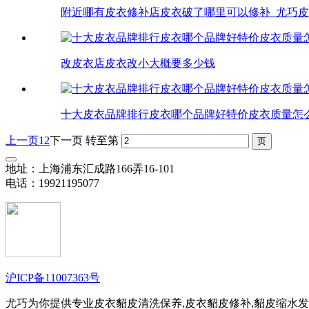
附近哪有皮衣修补店皮衣破了哪里可以修补_尤巧
改皮衣店皮衣改小大概要多少钱
十大皮衣品牌排行皮衣哪个品牌好特价皮衣质量怎
上一页
1
2
下一页
转至第
地址：上海浦东汇成路166弄16-101
电话：19921195077
沪ICP备11007363号
尤巧为你提供专业皮衣貂皮清洗保养,皮衣貂皮修补,貂皮缩水发