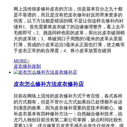
网上流传很多修补皮衣的方法，但是基本百分之九十都
是不靠谱的，而且是没有把皮衣修补好反而带来更多的
伤害，以下方法都是错误的哦 不是让你这样去修补内衬
缝补1、首先需要将皮衣破了的边缘修理整齐，看上去不
毛糙即可；2、挑选同样色彩的皮革，剪出比皮衣破洞稍
大的皮革块；3、将破洞口子周围的5毫米的皮革从里面
打薄，剪成的小皮革边沿5毫米从正面也打薄，使之略等
于皮衣正常的粘合厚度；4、将小皮革放置在破洞
MORE>
皮衣修补改制
皮衣怎么修补方法皮衣修补店
目前在网络上流传的皮衣修补方式千奇百怪，各式各样
的方式都有，但是不管什么方式如果自己处理都不会达
到满意的效果，因为皮衣修补需要的是技术和耐心。修
补皮衣基本有四种修补方法一：自然融合修补技术，由
尤巧人独创目前没有第二家公司掌握，缺点时间比较长
需要3-5天，优点修复后皮质手感不会发生任何改变。痕