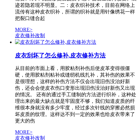
迹若隐若现不明显。二：皮衣织补技术，目前在网络上
流传有这种皮衣织补，所谓的织补就是用针像绣花一样
把裂口缝合起
MORE>
皮衣修补改制
皮衣刮坏了怎么修补,皮衣修补方法
从目前的市面上看，用胶粘剂补伤后使皮革变得很僵
硬，使用胶粘剂粘补或缝纫机线扎补，其补伤的效果不
是很理想，这样的补伤方法不仅会出现旧伤没治好新
伤，还会会使皮衣伤口变形出现旧伤没治好新伤又出现
的情况。 还有的通过手工缝制的方法进行织补，这种处
理出来的最大缺点就是牢固度不够，我们知道皮质的纤
维很本身就没有多少牢度，经过多次针线的穿擦必然损
坏皮质的纹理。这样达不到一定的效果也给皮衣带来了
更大的伤
MORE>
皮衣修补改制