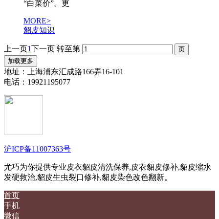
“白菜价”。更
MORE>
貂皮知识
上一页
1
下一页
转至第
加载更多
地址：上海浦东汇成路166弄16-101
电话：19921195077
沪ICP备11007363号
尤巧为你提供专业皮衣貂皮清洗保养,皮衣貂皮修补,貂皮缩水
发硬救治,貂皮生虫裂口修补,貂皮染色改色翻新。
首页
手机
微信