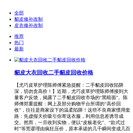
全部
貂皮修补改制
皮衣修补改制
推荐
热门
最新
貂皮大衣回收二手貂皮回收价格
【尤巧皮草护理陈师傅紧急提醒：二手貂皮回收陷阱
深，切勿贪高价！】近期，尤巧皮草护理陈师傅接到大
量客户反馈，揭露了二手貂皮回收市场的“黑暗面”。陈
师傅郑重提醒：网上及部分购物平台所谓的“高价回
收”，往往是商家设下的温柔陷阱！这些不良商家惯用套
路：先虚报天价吸引你寄送衣服，利用信息差诱导成
交。然而，一旦收到实物，便以“皮板老化”、“款式过
时”等荒谬理由疯狂压价，原本承诺的几千瞬间变成几百