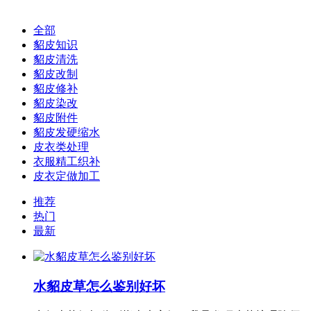
全部
貂皮知识
貂皮清洗
貂皮改制
貂皮修补
貂皮染改
貂皮附件
貂皮发硬缩水
皮衣类处理
衣服精工织补
皮衣定做加工
推荐
热门
最新
水貂皮草怎么鉴别好坏