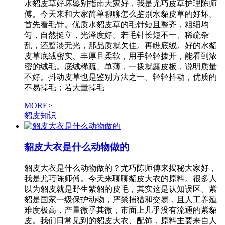
水貂皮草好坏鉴别指南大家好，我是尤巧皮草护理陈师
傅。今天来和大家简单聊聊怎么鉴别水貂皮草的好坏。
首先看毛针。优质水貂皮草的毛针短且整齐，粗细均
匀，自然挺立，光泽度好。若毛针长短不一、稀疏杂
乱，还黯淡无光，那品质就欠佳。再瞧底绒。好的水貂
皮草底绒密实、丰厚且柔软，用手轻轻拨开，能看到浓
密的绒毛。底绒稀疏、单薄，一拨就露皮板，说明质量
不好。抖动皮草也是鉴别方法之一。轻轻抖动，优质的
不易掉毛；若大量掉毛
MORE>
貂皮知识
貂皮大衣是什么动物做的
貂皮大衣是什么动物做的？尤巧陈师傅来揭秘大家好，
我是尤巧陈师傅。今天来聊聊貂皮大衣的原料。很多人
以为貂皮就是野生紫貂的皮毛，其实这是认知误区。紫
貂是国家一级保护动物，严禁捕猎和交易，且人工养殖
难度极高，产量微乎其微，市面上几乎没有流通的紫貂
皮。我们日常见到的貂皮大衣、配饰，原料主要来自人