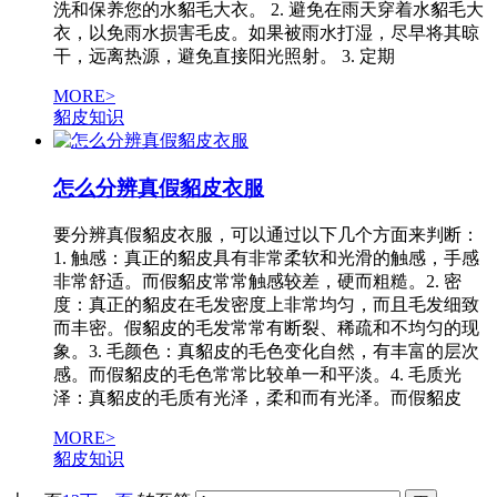
洗和保养您的水貂毛大衣。 2. 避免在雨天穿着水貂毛大
衣，以免雨水损害毛皮。如果被雨水打湿，尽早将其晾
干，远离热源，避免直接阳光照射。 3. 定期
MORE>
貂皮知识
怎么分辨真假貂皮衣服
要分辨真假貂皮衣服，可以通过以下几个方面来判断：
1. 触感：真正的貂皮具有非常柔软和光滑的触感，手感
非常舒适。而假貂皮常常触感较差，硬而粗糙。2. 密
度：真正的貂皮在毛发密度上非常均匀，而且毛发细致
而丰密。假貂皮的毛发常常有断裂、稀疏和不均匀的现
象。3. 毛颜色：真貂皮的毛色变化自然，有丰富的层次
感。而假貂皮的毛色常常比较单一和平淡。4. 毛质光
泽：真貂皮的毛质有光泽，柔和而有光泽。而假貂皮
MORE>
貂皮知识