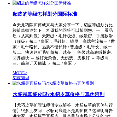
貂皮的等级怎样划分国际标准
今天尤巧陈师傅就来与大家分享一下，貂皮等级划分比
较简单概述如下，希望我的回答可以帮到您。一、看品
质（从高到低）天鹅绒：毛针极短、绒最密、手感软滑
（顶级）短二 / 皇冠：毛针短、绒厚、高端主流短一 / 世
家：毛针略长、品质不错长针 / 普通级：毛针长、绒一
般二、快速判断毛针越短、越齐 → 等级越高底绒越密、
回弹越快 → 越好无杂色、无伤残、皮板好 → 等级高
三、简单记天鹅绒 ＞ 短二 / 皇冠 ＞
MORE>
貂皮知识
水貂是真貂皮吗?水貂皮草价格与真伪辨别
【尤巧皮草护理陈师傅专业解答：水貂皮草的真伪与行
情】很多朋友问：水貂到底是不是真貂皮？这里明确告
诉大家，水貂属于真貂皮，且是目前市场上公认的“针