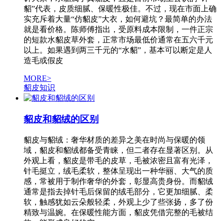
貂”代表，皮质细腻、保暖性极佳。不过，现在市面上确
实充斥着大量“仿貂皮”大衣，如何避坑？最简单的办法
就是看价格。陈师傅指出，受原料成本限制，一件正宗
的短款水貂皮草外套，正常市场最低价通常在五六千元
以上。如果遇到两三千元的“水貂”，基本可以断定是人
造毛或假皮
MORE>
貂皮知识
貂皮和貂绒的区别
貂皮与貂绒：奢华材质的差异之美在时尚与保暖的领
域，貂皮和貂绒都备受青睐，但二者存在显著区别。从
外观上看，貂皮是带毛的皮草，毛被浓密且富有光泽，
针毛挺立，绒毛柔软，整体呈现出一种华丽、大气的质
感，常被用于制作奢华的外套，彰显高贵身份。而貂绒
通常是指去掉针毛后保留的绒毛部分，它更加细腻、柔
软，触感犹如云朵般轻柔，外观上少了些张扬，多了份
精致与温婉。在保暖性能方面，貂皮凭借完整的毛被结