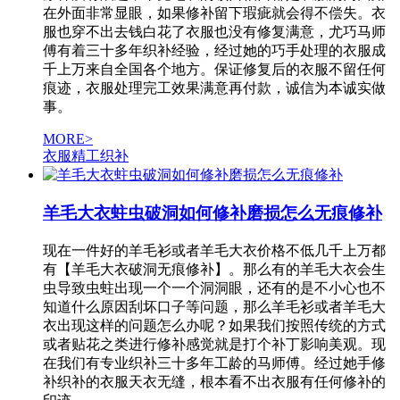
在外面非常显眼，如果修补留下瑕疵就会得不偿失。衣
服也穿不出去钱白花了衣服也没有修复满意，尤巧马师
傅有着三十多年织补经验，经过她的巧手处理的衣服成
千上万来自全国各个地方。保证修复后的衣服不留任何
痕迹，衣服处理完工效果满意再付款，诚信为本诚实做
事。
MORE>
衣服精工织补
羊毛大衣蛀虫破洞如何修补磨损怎么无痕修补
现在一件好的羊毛衫或者羊毛大衣价格不低几千上万都
有【羊毛大衣破洞无痕修补】。那么有的羊毛大衣会生
虫导致虫蛀出现一个一个洞洞眼，还有的是不小心也不
知道什么原因刮坏口子等问题，那么羊毛衫或者羊毛大
衣出现这样的问题怎么办呢？如果我们按照传统的方式
或者贴花之类进行修补感觉就是打个补丁影响美观。现
在我们有专业织补三十多年工龄的马师傅。经过她手修
补织补的衣服天衣无缝，根本看不出衣服有任何修补的