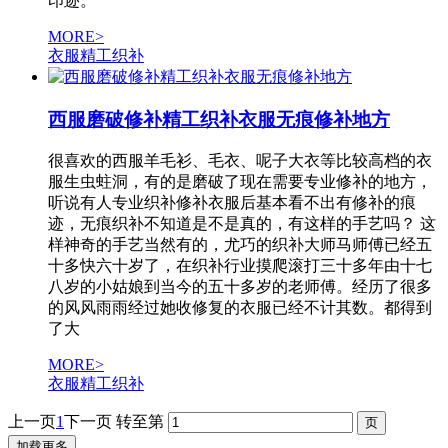
印迹。
MORE>
衣服精工织补
西服磨破修补精工织补衣服无痕修补地方
很喜欢的西服羊毛衫、毛衣、呢子大衣等比较高档的衣
服生虫蛀洞，有的是磨破了现在需要专业修补的地方，
听说有人专业织补修补衣服后基本看不出有修补的痕
迹，无痕织补不知道是不是真的，有这样的手艺吗？ 这
样神奇的手艺当然有的，尤巧的织补大师马师傅已经五
十多快六十岁了，在织补行业摸爬滚打三十多年由十七
八岁的小姑娘到当今的五十多岁的老师傅。经历了很多
的风风雨雨经过她收修复的衣服已经不计其数。都得到
了大
MORE>
衣服精工织补
上一页
1
下一页
转至第
加载更多