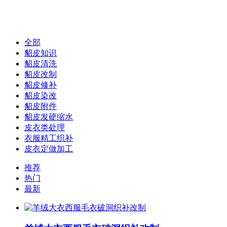
全部
貂皮知识
貂皮清洗
貂皮改制
貂皮修补
貂皮染改
貂皮附件
貂皮发硬缩水
皮衣类处理
衣服精工织补
皮衣定做加工
推荐
热门
最新