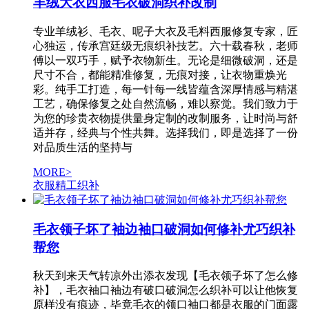
羊绒大衣西服毛衣破洞织补改制
专业羊绒衫、毛衣、呢子大衣及毛料西服修复专家，匠
心独运，传承宫廷级无痕织补技艺。六十载春秋，老师
傅以一双巧手，赋予衣物新生。无论是细微破洞，还是
尺寸不合，都能精准修复，无痕对接，让衣物重焕光
彩。纯手工打造，每一针每一线皆蕴含深厚情感与精湛
工艺，确保修复之处自然流畅，难以察觉。我们致力于
为您的珍贵衣物提供量身定制的改制服务，让时尚与舒
适并存，经典与个性共舞。选择我们，即是选择了一份
对品质生活的坚持与
MORE>
衣服精工织补
毛衣领子坏了袖边袖口破洞如何修补尤巧织补
帮您
秋天到来天气转凉外出添衣发现【毛衣领子坏了怎么修
补】，毛衣袖口袖边有破口破洞怎么织补可以让他恢复
原样没有痕迹，毕竟毛衣的领口袖口都是衣服的门面露