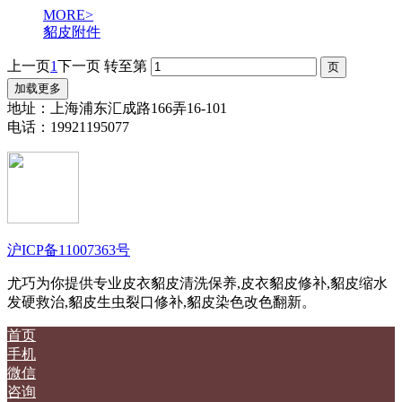
MORE>
貂皮附件
上一页
1
下一页
转至第
加载更多
地址：上海浦东汇成路166弄16-101
电话：19921195077
沪ICP备11007363号
尤巧为你提供专业皮衣貂皮清洗保养,皮衣貂皮修补,貂皮缩水
发硬救治,貂皮生虫裂口修补,貂皮染色改色翻新。
首页
手机
微信
咨询