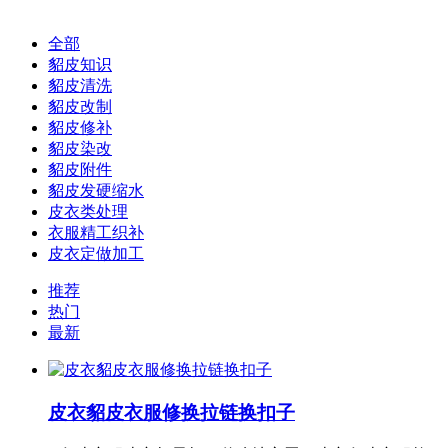
全部
貂皮知识
貂皮清洗
貂皮改制
貂皮修补
貂皮染改
貂皮附件
貂皮发硬缩水
皮衣类处理
衣服精工织补
皮衣定做加工
推荐
热门
最新
皮衣貂皮衣服修换拉链换扣子