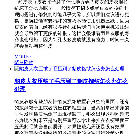
貂皮衣服皮衣扣子坏了什么地方弄？皮衣貂皮衣服拉
链坏了怎么办呢？ 一般情况下貂皮或者皮衣的拉链出
现问题进行修复的可能几乎为零，所以我们建议进行更
换，更换拉链需要特殊的技巧不能使用机器压线，因为
皮衣的表面已经有很多针孔如果我们再次使用机器压线
就会导致留下更多的针眼，这样会很难看而且衣服的寿
命也会很短，因为针孔太多皮质就没有拉力，时间一久
就会自动与整件皮
MORE>
貂皮附件
貂皮大衣压皱了毛压到了貂皮褶皱怎么办怎么
处理
貂皮衣服有些朋友怕貂皮损坏放置在真空袋里面，还有
的放到箱子里或者挤压在衣柜里面，当我们拿出来穿的
时候发现貂皮毛倒了出现褶皱了，那么出现这些问题怎
么办呢？如果不是特别严重可以拿出来挂在衣橱里面三
五天貂毛就会自然展开，如果挂放几天还是没有效果。
那么就需要送到像我们这样专业的店家进行除皱处理。