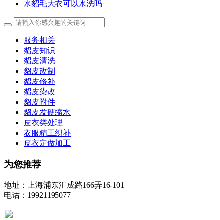
水貂毛大衣可以水洗吗
服务相关
貂皮知识
貂皮清洗
貂皮改制
貂皮修补
貂皮染改
貂皮附件
貂皮发硬缩水
皮衣类处理
衣服精工织补
皮衣定做加工
为您推荐
地址：上海浦东汇成路166弄16-101
电话：19921195077