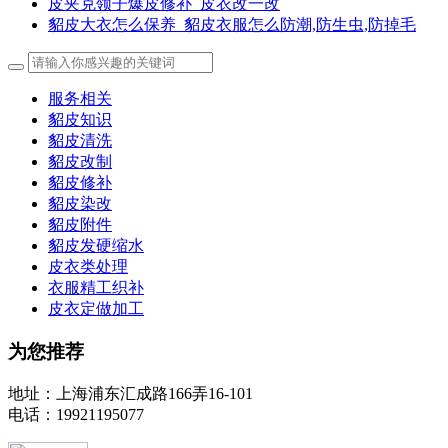
皮夹克领子爆皮修补_皮衣改一改
貂皮大衣怎么保养_貂皮衣服怎么防潮,防生虫,防掉毛
服务相关
貂皮知识
貂皮清洗
貂皮改制
貂皮修补
貂皮染改
貂皮附件
貂皮发硬缩水
皮衣类处理
衣服精工织补
皮衣定做加工
为您推荐
地址：上海浦东汇成路166弄16-101
电话：19921195077