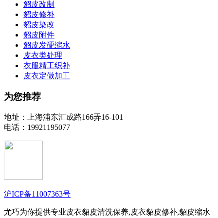
貂皮改制
貂皮修补
貂皮染改
貂皮附件
貂皮发硬缩水
皮衣类处理
衣服精工织补
皮衣定做加工
为您推荐
地址：上海浦东汇成路166弄16-101
电话：19921195077
沪ICP备11007363号
尤巧为你提供专业皮衣貂皮清洗保养,皮衣貂皮修补,貂皮缩水