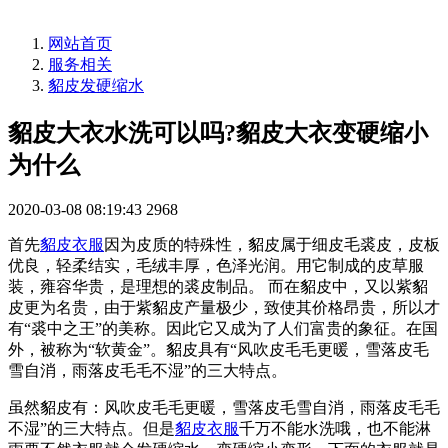
网站首页
服务相关
貂皮发硬缩水
貂皮大衣水洗可以吗?貂皮大衣变硬缩小
为什么
2020-03-08 08:19:43
2968
首先
貂皮衣服
因为皮质的特殊性，貂皮属于细皮毛裘皮，皮板
优良，轻柔结实，毛绒丰厚，色泽光润。用它制成的皮草服
装，雍容华贵，是理想的裘皮制品。 而在貂皮中，又以紫貂
皮更为名贵，由于紫貂皮产量极少，致使其价格昂贵，所以才
有“裘中之王”的美称。因此它又成为了人们富贵的象征。在国
外，被称为“软黄金”。貂皮具有“风吹皮毛毛更暖，雪落皮毛
雪自消，雨落皮毛毛不湿”的三大特点。
虽然貂皮有：风吹皮毛毛更暖，雪落皮毛雪自消，雨落皮毛毛
不湿”的三大特点。但是
貂皮衣服
千万不能水洗哦，也不能淋