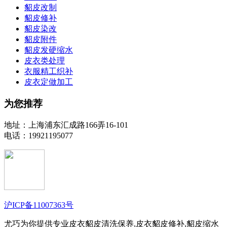
貂皮改制
貂皮修补
貂皮染改
貂皮附件
貂皮发硬缩水
皮衣类处理
衣服精工织补
皮衣定做加工
为您推荐
地址：上海浦东汇成路166弄16-101
电话：19921195077
沪ICP备11007363号
尤巧为你提供专业皮衣貂皮清洗保养,皮衣貂皮修补,貂皮缩水