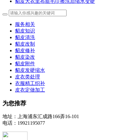
貂皮大衣里布脏毛巾擦洗后缩水变硬
服务相关
貂皮知识
貂皮清洗
貂皮改制
貂皮修补
貂皮染改
貂皮附件
貂皮发硬缩水
皮衣类处理
衣服精工织补
皮衣定做加工
为您推荐
地址：上海浦东汇成路166弄16-101
电话：19921195077