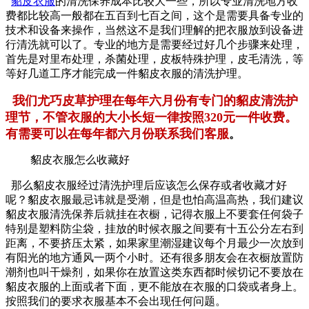
貂皮衣服
的清洗保养成本比较大一些，所以专业清洗地方收
费都比较高一般都在五百到七百之间，这个是需要具备专业的
技术和设备来操作，当然这不是我们理解的把衣服放到设备进
行清洗就可以了。专业的地方是需要经过好几个步骤来处理，
首先是对里布处理，杀菌处理，皮板特殊护理，皮毛清洗，等
等好几道工序才能完成一件貂皮衣服的清洗护理。
我们尤巧皮草护理在每年六月份有专门的貂皮清洗护
理节，不管衣服的大小长短一律按照320元一件收费。
有需要可以在每年都六月份联系我们客服
。
貂皮衣服怎么收藏好
那么貂皮衣服经过清洗护理后应该怎么保存或者收藏才好
呢？貂皮衣服最忌讳就是受潮，但是也怕高温高热，我们建议
貂皮衣服清洗保养后就挂在衣橱，记得衣服上不要套任何袋子
特别是塑料防尘袋，挂放的时候衣服之间要有十五公分左右到
距离，不要挤压太紧，如果家里潮湿建议每个月最少一次放到
有阳光的地方通风一两个小时。还有很多朋友会在衣橱放置防
潮剂也叫干燥剂，如果你在放置这类东西都时候切记不要放在
貂皮衣服的上面或者下面，更不能放在衣服的口袋或者身上。
按照我们的要求衣服基本不会出现任何问题。