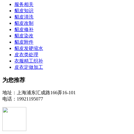
服务相关
貂皮知识
貂皮清洗
貂皮改制
貂皮修补
貂皮染改
貂皮附件
貂皮发硬缩水
皮衣类处理
衣服精工织补
皮衣定做加工
为您推荐
地址：上海浦东汇成路166弄16-101
电话：19921195077