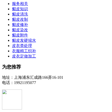
服务相关
貂皮知识
貂皮清洗
貂皮改制
貂皮修补
貂皮染改
貂皮附件
貂皮发硬缩水
皮衣类处理
衣服精工织补
皮衣定做加工
为您推荐
地址：上海浦东汇成路166弄16-101
电话：19921195077