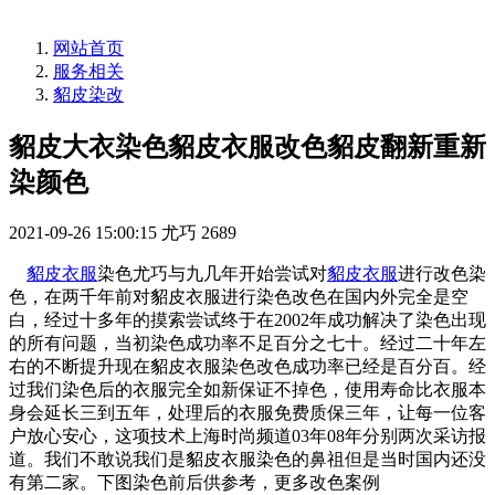
网站首页
服务相关
貂皮染改
貂皮大衣染色貂皮衣服改色貂皮翻新重新
染颜色
2021-09-26 15:00:15
尤巧
2689
貂皮衣服
染色尤巧与九几年开始尝试对
貂皮衣服
进行改色染
色，在两千年前对貂皮衣服进行染色改色在国内外完全是空
白，经过十多年的摸索尝试终于在2002年成功解决了染色出现
的所有问题，当初染色成功率不足百分之七十。经过二十年左
右的不断提升现在貂皮衣服染色改色成功率已经是百分百。经
过我们染色后的衣服完全如新保证不掉色，使用寿命比衣服本
身会延长三到五年，处理后的衣服免费质保三年，让每一位客
户放心安心，这项技术上海时尚频道03年08年分别两次采访报
道。我们不敢说我们是貂皮衣服染色的鼻祖但是当时国内还没
有第二家。下图染色前后供参考，更多改色案例