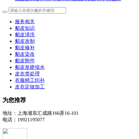
服务相关
貂皮知识
貂皮清洗
貂皮改制
貂皮修补
貂皮染改
貂皮附件
貂皮发硬缩水
皮衣类处理
衣服精工织补
皮衣定做加工
为您推荐
地址：上海浦东汇成路166弄16-101
电话：19921195077