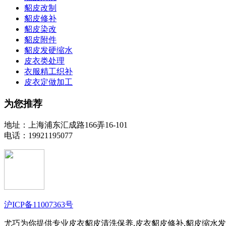
貂皮改制
貂皮修补
貂皮染改
貂皮附件
貂皮发硬缩水
皮衣类处理
衣服精工织补
皮衣定做加工
为您推荐
地址：上海浦东汇成路166弄16-101
电话：19921195077
沪ICP备11007363号
尤巧为你提供专业皮衣貂皮清洗保养,皮衣貂皮修补,貂皮缩水发