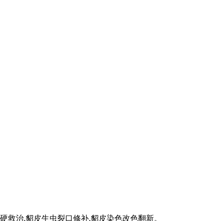
硬救治,貂皮生虫裂口修补,貂皮染色改色翻新。