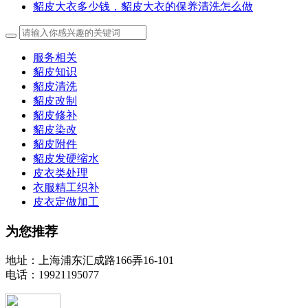
貂皮大衣多少钱，貂皮大衣的保养清洗怎么做
服务相关
貂皮知识
貂皮清洗
貂皮改制
貂皮修补
貂皮染改
貂皮附件
貂皮发硬缩水
皮衣类处理
衣服精工织补
皮衣定做加工
为您推荐
地址：上海浦东汇成路166弄16-101
电话：19921195077