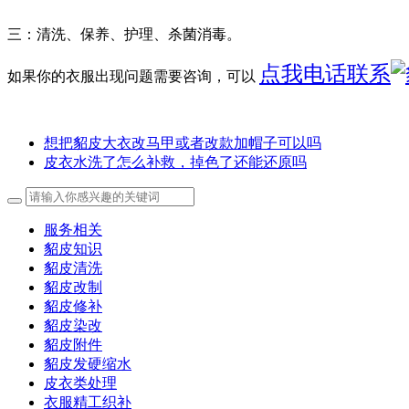
三：清洗、保养、护理、杀菌消毒。
点我电话联系
如果你的衣服出现问题需要咨询，可以
想把貂皮大衣改马甲或者改款加帽子可以吗
皮衣水洗了怎么补救，掉色了还能还原吗
服务相关
貂皮知识
貂皮清洗
貂皮改制
貂皮修补
貂皮染改
貂皮附件
貂皮发硬缩水
皮衣类处理
衣服精工织补